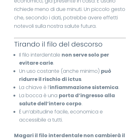
economico, già presente in casa. E usarlo
richiede meno di due minuti. Un piccolo gesto
che, secondo i dati, potrebbe avere effetti
notevoli sulla nostra salute futura.
Tirando il filo del descorso
Il filo interdentale
non serve solo per
evitare carie
.
Un uso costante (anche minimo)
può
ridurre il rischio di ictus
.
La chiave è l’
infiammazione sistemica
.
La bocca è una
porta d’ingresso alla
salute dell’intero corpo
.
È un’abitudine facile, economica e
accessibile a tutti.
Magari il filo interdentale non cambierà il