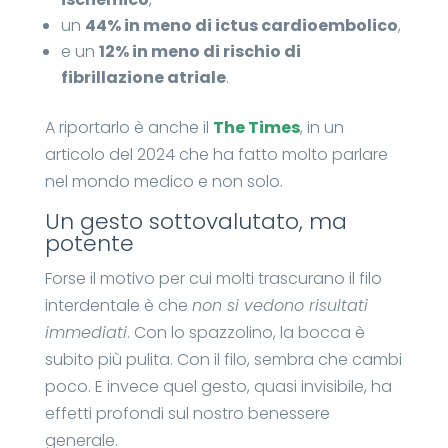
un
44% in meno di ictus cardioembolico
,
e un
12% in meno di rischio di
fibrillazione atriale
.
A riportarlo è anche il
The Times
, in un
articolo del 2024 che ha fatto molto parlare
nel mondo medico e non solo.
Un gesto sottovalutato, ma
potente
Forse il motivo per cui molti trascurano il filo
interdentale è che
non si vedono risultati
immediati
. Con lo spazzolino, la bocca è
subito più pulita. Con il filo, sembra che cambi
poco. E invece quel gesto, quasi invisibile, ha
effetti profondi sul nostro benessere
generale.