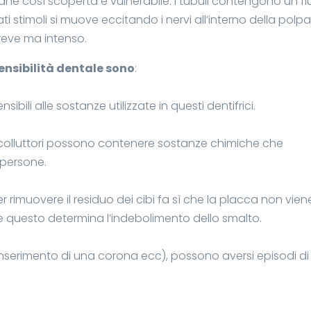
mane così scoperta e vulnerabile. I tubuli contengono un fl
 stimoli si muove eccitando i nervi all’interno della polp
reve ma intenso.
ensibilità dentale sono
:
ili alle sostanze utilizzate in questi dentifrici.
i colluttori possono contenere sostanze chimiche che
 persone.
per rimuovere il residuo dei cibi fa sì che la placca non vien
 e questo determina l’indebolimento dello smalto.
 inserimento di una corona ecc), possono aversi episodi di