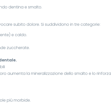
endo dentina e smalto.
care subito dolore. Si suddividono in tre categorie:
mente) e caldo.
ande zuccherate.
 dentale.
ili
 fluoro aumenta la mineralizzazione dello smalto e lo rinforza
ole più morbide.