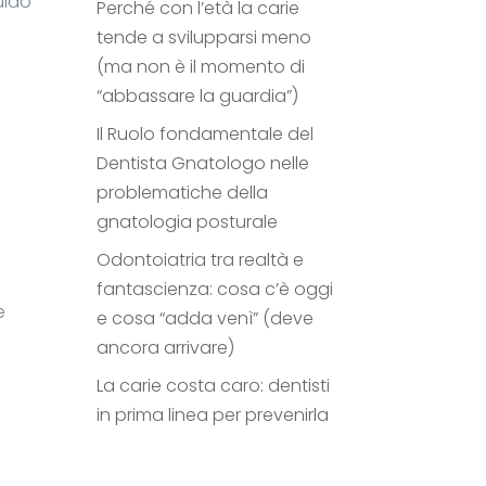
uido
Perché con l’età la carie
a
tende a svilupparsi meno
(ma non è il momento di
“abbassare la guardia”)
Il Ruolo fondamentale del
Dentista Gnatologo nelle
problematiche della
gnatologia posturale
Odontoiatria tra realtà e
fantascienza: cosa c’è oggi
e
e cosa “adda venì” (deve
ancora arrivare)
La carie costa caro: dentisti
in prima linea per prevenirla