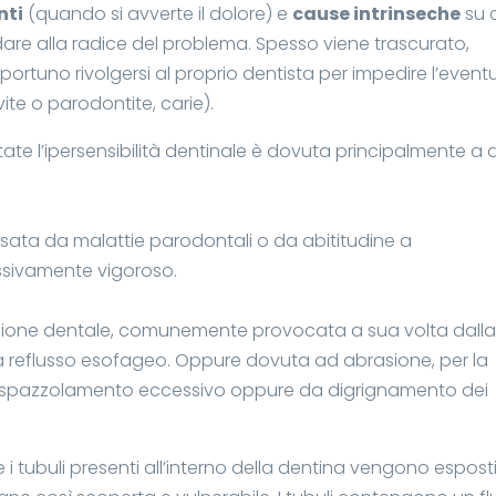
nti
(quando si avverte il dolore) e
cause intrinseche
su 
dare alla radice del problema. Spesso viene trascurato,
ortuno rivolgersi al proprio dentista per impedire l’event
ite o parodontite, carie).
e l’ipersensibilità dentinale è dovuta principalmente a 
ata da malattie parodontali o da abititudine a
sivamente vigoroso.
sione dentale, comunemente provocata a sua volta dall
da reflusso esofageo. Oppure dovuta ad abrasione, per la
di spazzolamento eccessivo oppure da digrignamento dei
 i tubuli presenti all’interno della dentina vengono esposti