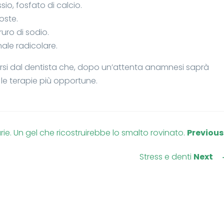
ssio, fosfato di calcio.
oste.
ruro di sodio.
nale radicolare.
si dal dentista che, dopo un’attenta anamnesi saprà
 le terapie più opportune.
rie. Un gel che ricostruirebbe lo smalto rovinato.
Previous
Stress e denti
Next