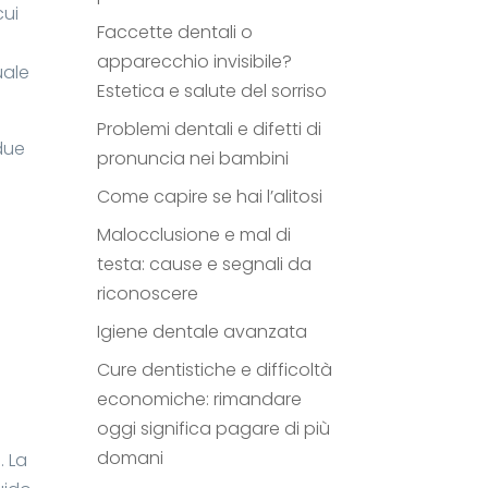
cui
Faccette dentali o
apparecchio invisibile?
uale
Estetica e salute del sorriso
Problemi dentali e difetti di
due
pronuncia nei bambini
Come capire se hai l’alitosi
Malocclusione e mal di
testa: cause e segnali da
riconoscere
a
Igiene dentale avanzata
Cure dentistiche e difficoltà
economiche: rimandare
oggi significa pagare di più
domani
. La