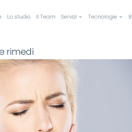
e
Lo studio
Il Team
Servizi
Tecnologie
B
 e rimedi