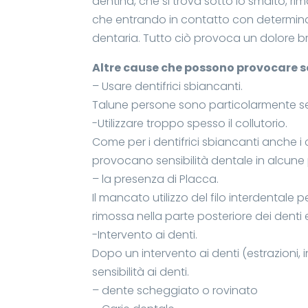
dentina, che si trova sotto lo smalto, ri
che entrando in contatto con determinati
dentaria. Tutto ciò provoca un dolore b
Altre cause che possono provocare s
– Usare dentifrici sbiancanti.
Talune persone sono particolarmente sensib
-Utilizzare troppo spesso il collutorio.
Come per i dentifrici sbiancanti anche 
provocano sensibilità dentale in alcune
– la presenza di Placca.
Il mancato utilizzo del filo interdentale 
rimossa nella parte posteriore dei denti
-Intervento ai denti.
Dopo un intervento ai denti (estrazioni,
sensibilità ai denti.
– dente scheggiato o rovinato