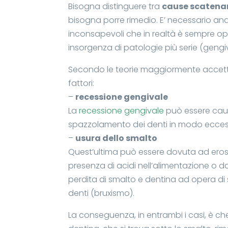
Bisogna distinguere tra
cause scatena
bisogna porre rimedio. E’ necessario an
inconsapevoli che in realtà è sempre opp
insorgenza di patologie più serie (gengiv
Secondo le teorie maggiormente accettat
fattori:
–
recessione gengivale
La
recessione gengivale
può essere caus
spazzolamento dei denti in modo ecces
–
usura dello smalto
Quest’ultima può essere dovuta ad ero
presenza di acidi nell’alimentazione o 
perdita di smalto e dentina ad opera 
denti (bruxismo).
La conseguenza, in entrambi i casi, è che