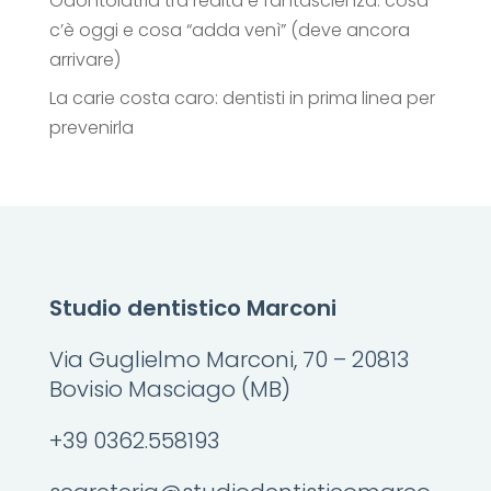
Odontoiatria tra realtà e fantascienza: cosa
c’è oggi e cosa “adda venì” (deve ancora
arrivare)
La carie costa caro: dentisti in prima linea per
prevenirla
Studio dentistico Marconi
Via Guglielmo Marconi, 70 – 20813
Bovisio Masciago (MB)
+39 0362.558193