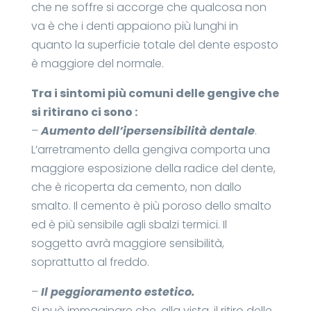
che ne soffre si accorge che qualcosa non
va è che i denti appaiono più lunghi in
quanto la superficie totale del dente esposto
è maggiore del normale.
Tra i sintomi più comuni delle gengive che
si ritirano ci sono :
–
Aumento dell’ipersensibilità dentale
.
L’arretramento della gengiva comporta una
maggiore esposizione della radice del dente,
che è ricoperta da cemento, non dallo
smalto. Il cemento è più poroso dello smalto
ed è più sensibile agli sbalzi termici. Il
soggetto avrà maggiore sensibilità,
soprattutto al freddo.
–
Il peggioramento estetico.
Si può immaginare che, alla vista, il ritiro delle