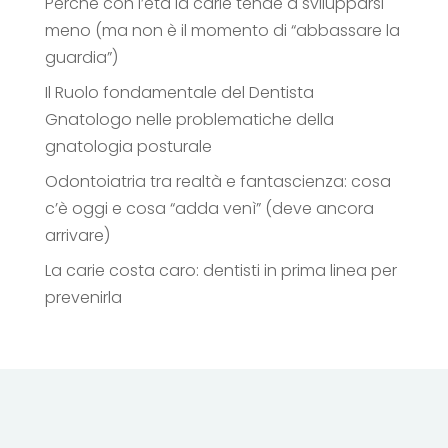
Perché con l’età la carie tende a svilupparsi
meno (ma non è il momento di “abbassare la
guardia”)
Il Ruolo fondamentale del Dentista
Gnatologo nelle problematiche della
gnatologia posturale
Odontoiatria tra realtà e fantascienza: cosa
c’è oggi e cosa “adda venì” (deve ancora
arrivare)
La carie costa caro: dentisti in prima linea per
prevenirla