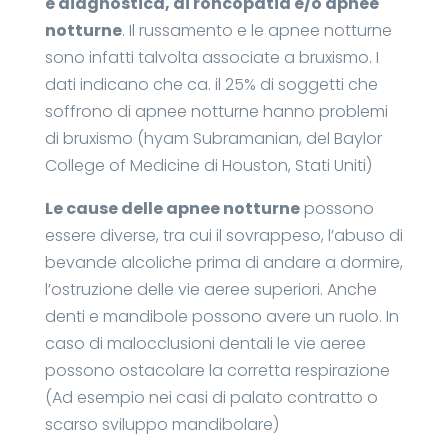
e diagnostica, di roncopatia e/o apnee
notturne
. Il russamento e le apnee notturne
sono infatti talvolta associate a bruxismo. I
dati indicano che ca. il 25% di soggetti che
soffrono di apnee notturne hanno problemi
di bruxismo (hyam Subramanian, del Baylor
College of Medicine di Houston, Stati Uniti)
Le cause delle apnee notturne
possono
essere diverse, tra cui il sovrappeso, l’abuso di
bevande alcoliche prima di andare a dormire,
l’ostruzione delle vie aeree superiori. Anche
denti e mandibole possono avere un ruolo. In
caso di malocclusioni dentali le vie aeree
possono ostacolare la corretta respirazione
(Ad esempio nei casi di palato contratto o
scarso sviluppo mandibolare)