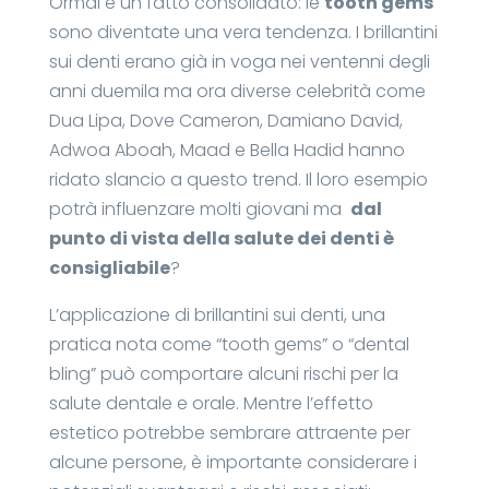
Ormai è un fatto consolidato: le
tooth gems
sono diventate una vera tendenza. I brillantini
sui denti erano già in voga nei ventenni degli
anni duemila ma ora diverse celebrità come
Dua Lipa, Dove Cameron, Damiano David,
Adwoa Aboah, Maad e Bella Hadid hanno
ridato slancio a questo trend. Il loro esempio
potrà influenzare molti giovani ma
dal
punto di vista della salute dei denti è
consigliabile
?
L’applicazione di brillantini sui denti, una
pratica nota come “tooth gems” o “dental
bling” può comportare alcuni rischi per la
salute dentale e orale. Mentre l’effetto
estetico potrebbe sembrare attraente per
alcune persone, è importante considerare i