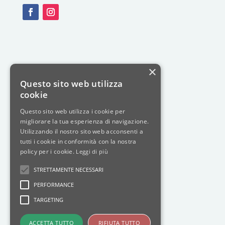
×
Questo sito web utilizza
cookie
Questo sito web utilizza i cookie per
migliorare la tua esperienza di navigazione.
Utilizzando il nostro sito web acconsenti a
tutti i cookie in conformità con la nostra
policy per i cookie.
Leggi di più
STRETTAMENTE NECESSARI
PERFORMANCE
TARGETING
ACCETTA TUTTO
RIFIUTA TUTTO