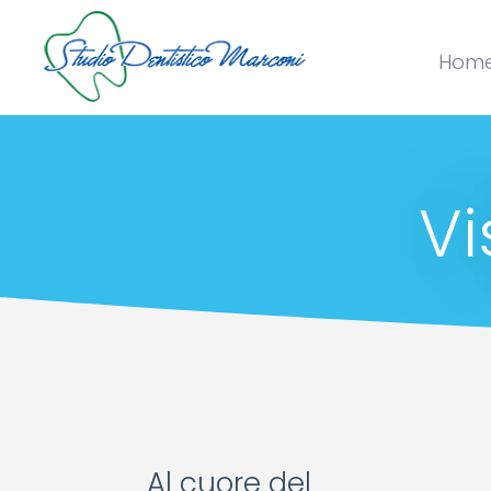
Hom
Vi
Al cuore del