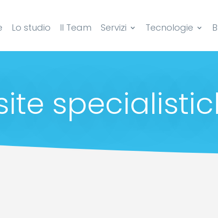
e
Lo studio
Il Team
Servizi
Tecnologie
B
site specialisti