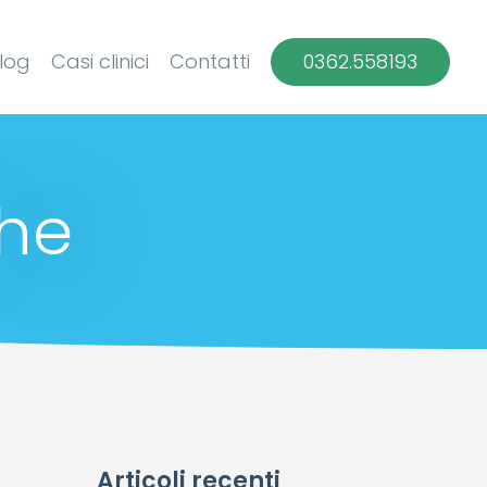
log
Casi clinici
Contatti
0362.558193
che
Articoli recenti