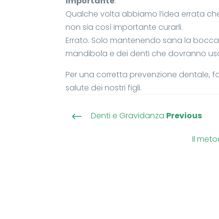
importante
.
Qualche volta abbiamo l’idea errata ch
non sia così importante curarli.
Errato. Solo mantenendo sana la bocca fi
mandibola e dei denti che dovranno usci
Per una corretta prevenzione dentale, fa
salute dei nostri figli.
Denti e Gravidanza
Previous
#
Il meto