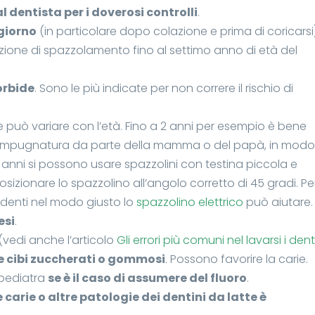
 dentista per i doverosi controlli
.
 giorno
(in particolare dopo colazione e prima di coricarsi)
azione di spazzolamento fino al settimo anno di età del
orbide
. Sono le più indicate per non correre il rischio di
e può variare con l’età. Fino a 2 anni per esempio è bene
e l’impugnatura da parte della mamma o del papà, in mod
 3 anni si possono usare spazzolini con testina piccola e
ionare lo spazzolino all’angolo corretto di 45 gradi. Per
 denti nel modo giusto lo
spazzolino elettrico
può aiutare.
esi
.
(vedi anche l’articolo
Gli errori più comuni nel lavarsi i dent
 e cibi zuccherati o gommosi
. Possono favorire la carie.
 pediatra
se è il caso di assumere del fluoro
.
e carie o altre patologie dei dentini da latte è