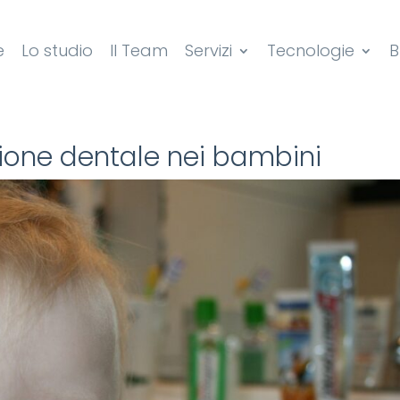
e
Lo studio
Il Team
Servizi
Tecnologie
B
one dentale nei bambini