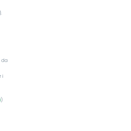
.
o da
 i
i
)