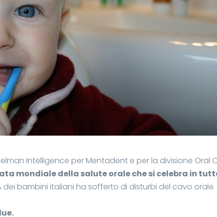
elman Intelligence per Mentadent e per la divisione Oral 
ata mondiale della salute orale che si celebra in tutto
 dei bambini italiani ha sofferto di disturbi del cavo orale
due.