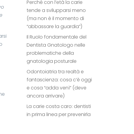
Perché con l’età la carie
vo
tende a svilupparsi meno
 e
(ma non è il momento di
“abbassare la guardia”)
arsi
Il Ruolo fondamentale del
o
Dentista Gnatologo nelle
problematiche della
gnatologia posturale
Odontoiatria tra realtà e
fantascienza: cosa c’è oggi
e cosa “adda venì” (deve
che
ancora arrivare)
La carie costa caro: dentisti
in prima linea per prevenirla