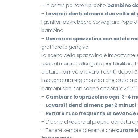
– In primis portare il proprio
bambino dal
–
Lavarsi i denti almeno due volte al
I genitori dovrebbero sorvegliare l’oper
bambino.
–
Usare uno spazzolino con setole m
graffiare le gengive
La scelta dello spazzolino è importante 
usare il manico allungato per facilitar
aiutare il bimbo a lavarsi i denti; dopo i
impugnatura ergonomica che aiuta a posiz
bambini che non sanno ancora lavarsi i
–
Cambiare lo spazzolino ogni 3-4 m
–
Lavarsi i denti almeno per 2 minuti
–
Evitare l’uso frequente di bevande
– E’ bene chiedere al proprio dentista o
– Tenere sempre presente che
curare l