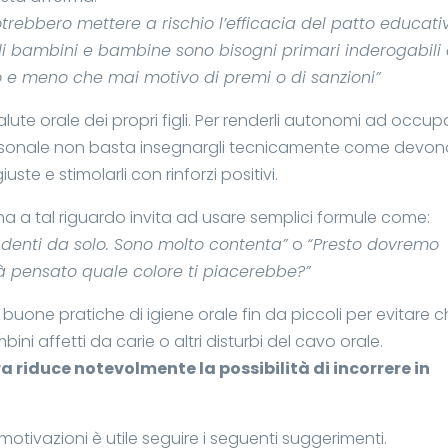
trebbero mettere a rischio l’efficacia del patto educati
ra di bambini e bambine sono bisogni primari inderogabili
 e meno che mai motivo di premi o di sanzioni”
salute orale dei propri figli. Per renderli autonomi ad occup
rsonale non basta insegnargli tecnicamente come devon
uste e stimolarli con rinforzi positivi.
 a tal riguardo invita ad usare semplici formule come:
 denti da solo. Sono molto contenta”
o
“Presto dovremo
à pensato quale colore ti piacerebbe?”
buone pratiche di igiene orale fin da piccoli per evitare 
ni affetti da carie o altri disturbi del cavo orale.
 riduce notevolmente la possibilità di incorrere in
e motivazioni è utile seguire i seguenti suggerimenti.