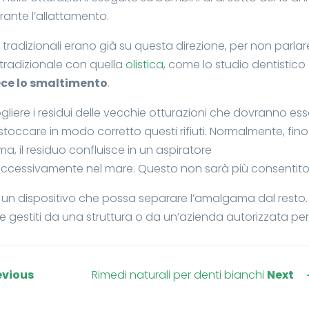
rante l’allattamento.
i tradizionali erano già su questa direzione, per non parlar
 tradizionale con quella
olistica
, come lo studio dentistico
ece lo smaltimento
.
cogliere i residui delle vecchie otturazioni che dovranno ess
stoccare in modo corretto questi rifiuti. Normalmente, fin
, il residuo confluisce in un aspiratore
 successivamente nel mare. Questo non sarà più consentito
i un dispositivo che possa separare l’amalgama dal resto.
i e gestiti da una struttura o da un’azienda autorizzata per
evious
Rimedi naturali per denti bianchi
Next