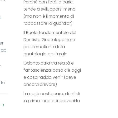
Perché con l’età la carie
tende a svilupparsi meno
(ma non è il momento di
e
“abbassare la guardia”)
Il Ruolo fondamentale del
Dentista Gnatologo nelle
er
problematiche della
o ad
gnatologia posturale
Odontoiatria tra realtà e
.
fantascienza: cosa c’è oggi
e cosa “adda venì” (deve
 la
ancora arrivare)
La carie costa caro: dentisti
in prima linea per prevenirla
$