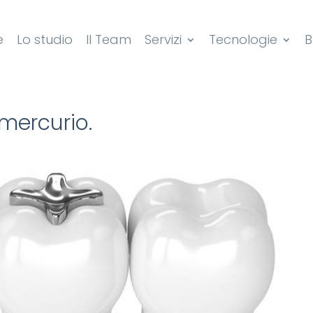
e
Lo studio
Il Team
Servizi
Tecnologie
B
 mercurio.