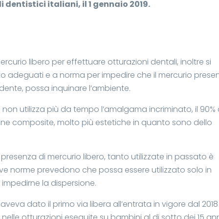
 dentistici italiani, il 1 gennaio 2019.
ercurio libero per effettuare otturazioni dentali, inoltre si
nto adeguati e a norma per impedire che il mercurio prese
dente, possa inquinare l’ambiente.
iani non utilizza più da tempo l’amalgama incriminato, il 90% 
sine composite, molto più estetiche in quanto sono dello
presenza di mercurio libero, tanto utilizzate in passato è
ve norme prevedono che possa essere utilizzato solo in
 impedirne la dispersione.
veva dato il primo via libera all’entrata in vigore dal 2018
 nelle otturazioni eseguite su bambini al di sotto dei 15 an