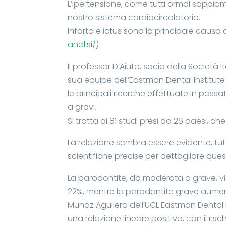
L’ipertensione, come tutti ormai sappia
nostro sistema cardiocircolatorio.
Infarto e ictus sono la principale causa
analisi/
)
Il professor D’Aiuto, socio della Società 
sua equipe dell’Eastman Dental Institute 
le principali ricerche effettuate in pass
a gravi.
Si tratta di 81 studi presi da 26 paesi, ch
La relazione sembra essere evidente, tut
scientifiche precise per dettagliare ques
La parodontite, da moderata a grave, vi
22%, mentre la parodontite grave aumenta
Munoz Aguilera dell’UCL Eastman Dental In
una relazione lineare positiva, con il r