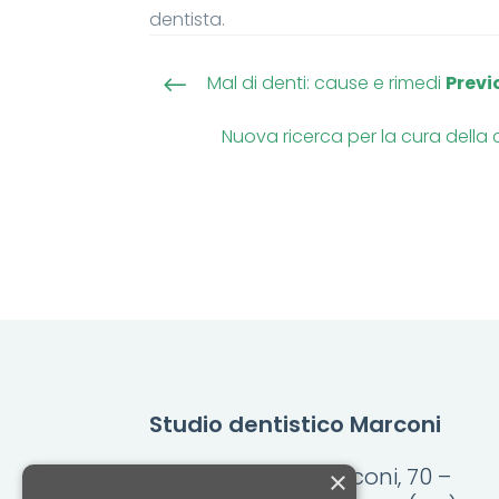
dentista.
Mal di denti: cause e rimedi
Previ
#
Nuova ricerca per la cura della 
Studio dentistico Marconi
Via Guglielmo Marconi, 70 –
×