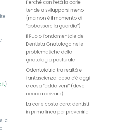
Perché con l’età la carie
tende a svilupparsi meno
ite
(ma non è il momento di
“abbassare la guardia”)
Il Ruolo fondamentale del
e
Dentista Gnatologo nelle
problematiche della
gnatologia posturale
Odontoiatria tra realtà e
e
fantascienza: cosa c’è oggi
.it
).
e cosa “adda venì” (deve
n
ancora arrivare)
La carie costa caro: dentisti
in prima linea per prevenirla
, ci
ro