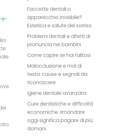
Faccette dentali o
apparecchio invisibile?
i-e-
Estetica e salute del sorriso
Problemi dentali e difetti di
lla
pronuncia nei bambini
tte
Come capire se hai l’alitosi
edie
Malocclusione e mal di
testa: cause e segnali da
riconoscere
rove
Igiene dentale avanzata
Cure dentistiche e difficoltà
del
economiche: rimandare
oggi significa pagare di più
vato
domani