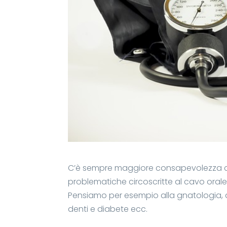
C’è sempre maggiore consapevolezza che
problematiche circoscritte al cavo orale
Pensiamo per esempio alla gnatologia, 
denti e diabete ecc.