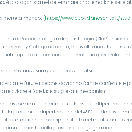
mo, è protagonista nel determinare problematiche serie al
 di morte al mondo. (
https://www.quotidianosanita.it/stud
Italiana di Parodontologia e Implantologia (SIdP), insieme a
all’University College di Londra, ha svolto uno studio su tu
ato sul rapporto tra ipertensione e malattie gengivali da m
e sono stati inclusi in questa meta-analisi.
tavia altre future ricerche dovranno fornire conferme e p
ta relazione e fare luce sugli esatti meccanismi.
ene associata ad un aumento del rischio di ipertensione 
 la probabilità di ipertensione del 49%. La dott.ssa Eva
stitute, autrice del principale studio nel merito, ha osser
ischio di un aumento della pressione sanguigna con