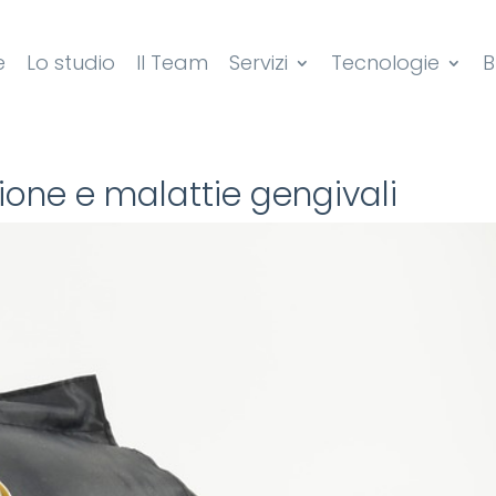
e
Lo studio
Il Team
Servizi
Tecnologie
B
sione e malattie gengivali