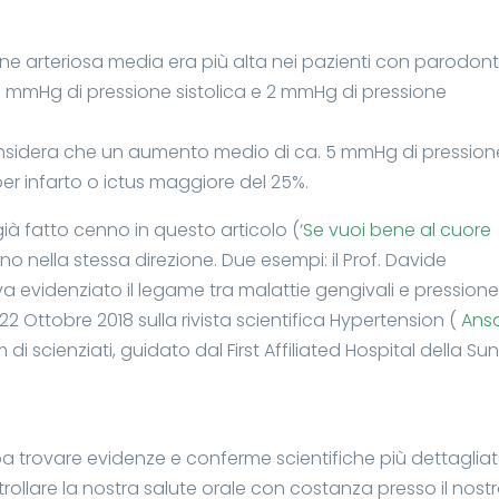
ione arteriosa media era più alta nei pazienti con parodont
4,5 mmHg di pressione sistolica e 2 mmHg di pressione
considera che un aumento medio di ca. 5 mmHg di pression
per infarto o ictus maggiore del 25%.
già fatto cenno in questo articolo (‘
Se vuoi bene al cuore
no nella stessa direzione. Due esempi: il Prof. Davide
veva evidenziato il legame tra malattie gengivali e pression
2 Ottobre 2018 sulla rivista scientifica Hypertension (
Ansa
 di scienziati, guidato dal First Affiliated Hospital della Su
a trovare evidenze e conferme scientifiche più dettagliate
rollare la nostra salute orale con costanza presso il nost