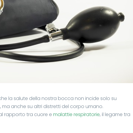
 la salute della nostra bocca non incide solo su
, ma anche su altri distretti del corpo umano.
al rapporto tra cuore e
malattie respiratorie
, il legame tra