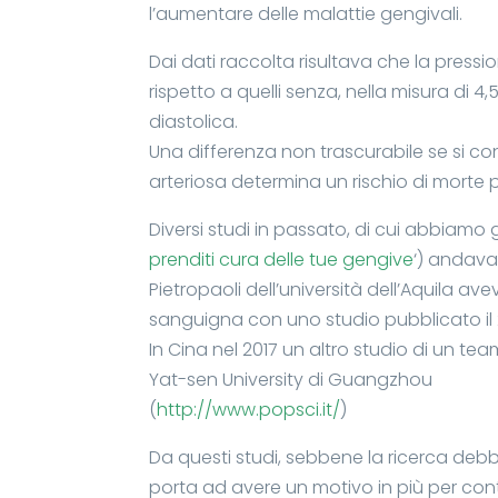
l’aumentare delle malattie gengivali.
Dai dati raccolta risultava che la press
rispetto a quelli senza, nella misura di 
diastolica.
Una differenza non trascurabile se si 
arteriosa determina un rischio di morte 
Diversi studi in passato, di cui abbiamo 
prenditi cura delle tue gengive
‘) andava
Pietropaoli dell’università dell’Aquila a
sanguigna con uno studio pubblicato il 2
In Cina nel 2017 un altro studio di un team
Yat-sen University di Guangzhou
(
http://www.popsci.it/
)
Da questi studi, sebbene la ricerca debb
porta ad avere un motivo in più per cont