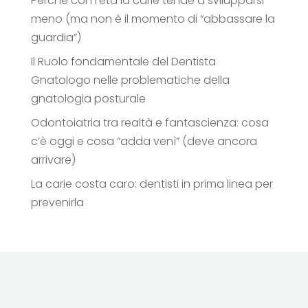
Perché con l’età la carie tende a svilupparsi
meno (ma non è il momento di “abbassare la
guardia”)
Il Ruolo fondamentale del Dentista
Gnatologo nelle problematiche della
gnatologia posturale
Odontoiatria tra realtà e fantascienza: cosa
c’è oggi e cosa “adda venì” (deve ancora
arrivare)
La carie costa caro: dentisti in prima linea per
prevenirla