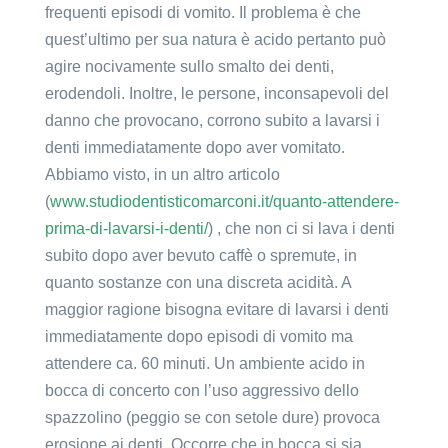
frequenti episodi di vomito. Il problema è che
quest’ultimo per sua natura è acido pertanto può
agire nocivamente sullo smalto dei denti,
erodendoli. Inoltre, le persone, inconsapevoli del
danno che provocano, corrono subito a lavarsi i
denti immediatamente dopo aver vomitato.
Abbiamo visto, in un altro articolo
(
www.studiodentisticomarconi.it/quanto-attendere-
prima-di-lavarsi-i-denti/
) , che non ci si lava i denti
subito dopo aver bevuto caffè o spremute, in
quanto sostanze con una discreta acidità. A
maggior ragione bisogna evitare di lavarsi i denti
immediatamente dopo episodi di vomito ma
attendere ca. 60 minuti. Un ambiente acido in
bocca di concerto con l’uso aggressivo dello
spazzolino (peggio se con setole dure) provoca
erosione ai denti. Occorre che in bocca si sia