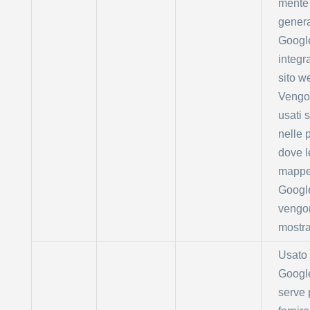
mente
gener
Googl
integr
sito w
Vengo
usati 
nelle 
dove l
mappe
Googl
vengo
mostra
Usato
Googl
serve 