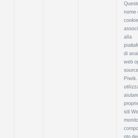
Quest
nome 
cookie
associ
alla
piatta
di anal
web o
sourc
Piwik.
utilizz
aiutare
proprie
siti W
monito
compo
nto de