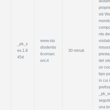
aiutare
proprie
siti W
monito
compo
nto de
www.stu
visitat
_pk_s
diodentis
misura
es.1.8
30 minuti
ticomarc
presta
45d
oni.it
del sit
un coo
tipo pa
in cui i
prefis
_pk_s
seguit
una b