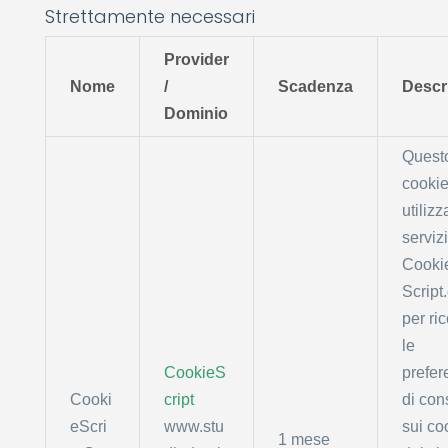
Strettamente necessari
Provider
Nome
/
Scadenza
Descr
Dominio
Quest
cookie
utilizz
serviz
Cooki
Script
per ri
le
CookieS
prefer
Cooki
cript
di co
eScri
www.stu
sui co
1 mese