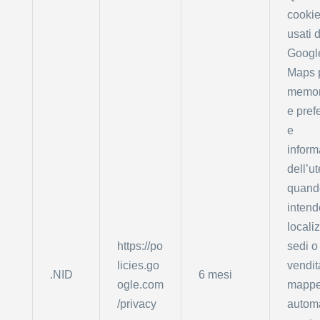
cooki
usati 
Googl
Maps 
memor
e pref
e
inform
dell’u
quand
intend
locali
https://po
sedi o
licies.go
vendit
.NID
6 mesi
ogle.com
mapp
/privacy
autom