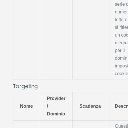
serie d
numer
lettere
si riti
un cod
riferi
per il
domin
impost
cookie
Targeting
Provider
Nome
/
Scadenza
Descr
Dominio
Questi