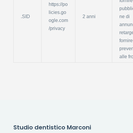
fornire
https://po
pubbli
licies.go
.SID
2 anni
ne di
ogle.com
annunc
/privacy
retarg
fornire
preve
alle fr
Studio dentistico Marconi