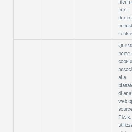
riferi
per il
domin
impost
cookie
Quest
nome 
cookie
associ
alla
piatta
di anal
web o
sourc
Piwik.
utilizz