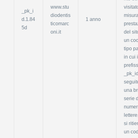
www.stu
visitat
_pk_i
diodentis
misura
d.1.84
1 anno
ticomarc
presta
5d
oni.it
del sit
un coo
tipo pa
in cui i
prefis
_pk_id
seguit
una b
serie d
numer
lettere
si riti
un cod