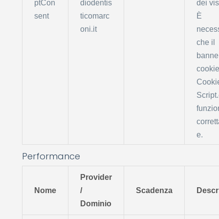
ptCon
diodentis
dei vis
sent
ticomarc
È
oni.it
neces
che il
banner
cookie
Cooki
Script
funzio
corret
e.
Performance
Provider
Nome
/
Scadenza
Descr
Dominio