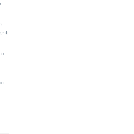
o
Un
enti
io
io