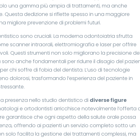
 solo una gamma più ampia di trattamenti, ma anche
 Questa dedizione si riflette spesso in una maggiore
na migliore prevenzione di problemi futuri.
entistico sono cruciali. La moderna odontoiatria sfrutta
e scanner intraorali, elettromiografia e laser per offrire
oli. Questi strumenti non solo migliorano la precisione de
a sono anche fondamentali per ridurre il disagio del pazie
r chi soffre di fobia del dentista. L’uso di tecnologie
eno dolorosi, trasformando l’esperienza del paziente in
stressante.
a presenza nello studio dentistico di
diverse figure
natologi e ortodontisti arricchisce notevolmente l’offerta d
are garantisce che ogni aspetto della salute orale possa
nza, offrendo ai pazienti un servizio completo sotto un
non solo facilita la gestione dei trattamenti complessi, ma