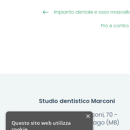
Impianto dentale e osso mascell
#
Pro e contro 
Studio dentistico Marconi
Via Guglielmo Marconi, 70 –
×
20813 Bovisio Masciago (MB)
Questo sito web utilizza
cookie