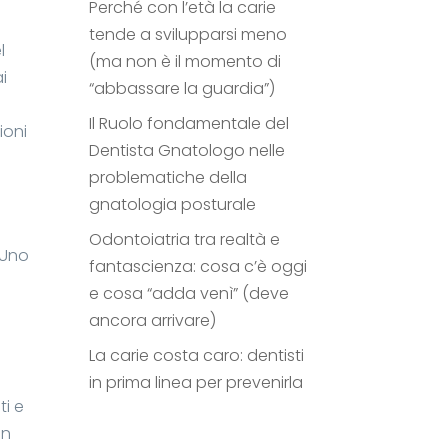
Perché con l’età la carie
tende a svilupparsi meno
l
(ma non è il momento di
ai
“abbassare la guardia”)
Il Ruolo fondamentale del
ioni
Dentista Gnatologo nelle
problematiche della
gnatologia posturale
Odontoiatria tra realtà e
 Uno
fantascienza: cosa c’è oggi
e cosa “adda venì” (deve
ancora arrivare)
La carie costa caro: dentisti
in prima linea per prevenirla
ti e
un