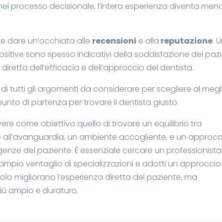
nel processo decisionale, l’intera esperienza diventa men
te dare un’occhiata alle
recensioni
e alla
reputazione
. 
itive sono spesso indicativi della soddisfazione dei pazi
iretta dell’efficacia e dell’approccio del dentista.
di tutti gli argomenti da considerare per scegliere al megl
unto di partenza per trovare il dentista giusto.
avere come obiettivo quello di trovare un equilibrio tra
 all’avanguardia, un ambiente accogliente, e un approcc
igenze del paziente. È essenziale cercare un professionista
n ampio ventaglio di specializzazioni e adotti un approccio
 solo migliorano l’esperienza diretta del paziente, ma
iù ampio e duraturo.