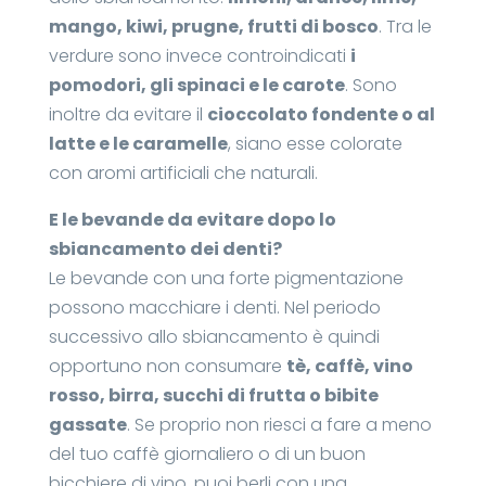
mango, kiwi, prugne, frutti di bosco
. Tra le
verdure sono invece controindicati
i
pomodori, gli spinaci e le carote
. Sono
inoltre da evitare il
cioccolato fondente o al
latte e le caramelle
, siano esse colorate
con aromi artificiali che naturali.
E le bevande da evitare dopo lo
sbiancamento dei denti?
Le bevande con una forte pigmentazione
possono macchiare i denti. Nel periodo
successivo allo sbiancamento è quindi
opportuno non consumare
tè, caffè, vino
rosso, birra, succhi di frutta o bibite
gassate
. Se proprio non riesci a fare a meno
del tuo caffè giornaliero o di un buon
bicchiere di vino, puoi berli con una